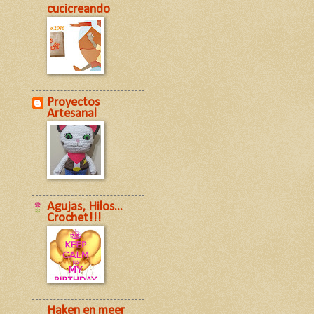
cucicreando
Proyectos
Artesanal
Agujas, Hilos...
Crochet!!!
Haken en meer