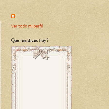
Ver todo mi perfil
Que me dices hoy?