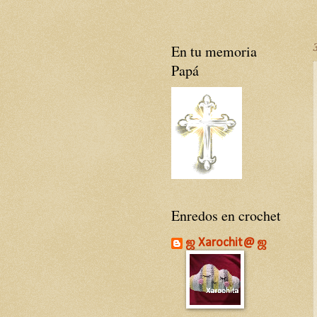
En tu memoria
Papá
Enredos en crochet
ஜ Xarochit@ ஜ