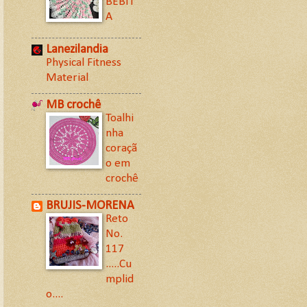
BEBIT
A
Lanezilandia
Physical Fitness
Material
MB crochê
Toalhi
nha
coraçã
o em
crochê
BRUJIS-MORENA
Reto
No.
117
.....Cu
mplid
o....