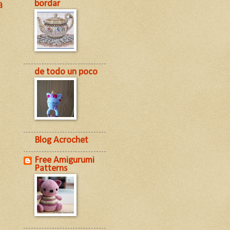
a
bordar
de todo un poco
Blog Acrochet
Free Amigurumi
Patterns