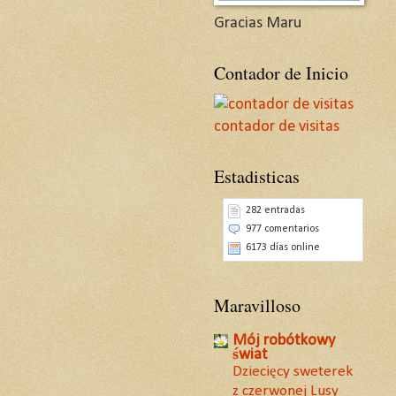
Gracias Maru
Contador de Inicio
contador de visitas
Estadisticas
282 entradas
977 comentarios
6173 días online
Maravilloso
Mój robótkowy
świat
Dziecięcy sweterek
z czerwonej Lusy