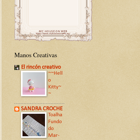
Manos Creativas
El rincón creativo
~~Hell
o
Kitty~
~
SANDRA CROCHE
Toalha
Fundo
do
Mar-