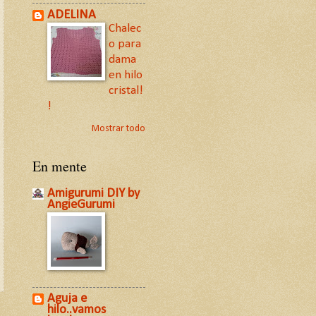
ADELINA
Chalec
o para
dama
en hilo
cristal!
!
Mostrar todo
En mente
Amigurumi DIY by
AngieGurumi
Aguja e
hilo..vamos